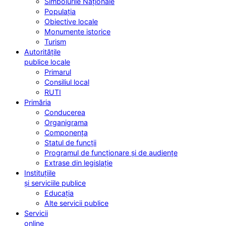
Simbolurile Naționale
Populația
Obiective locale
Monumente istorice
Turism
Autoritățile
publice locale
Primarul
Consiliul local
RUTI
Primăria
Conducerea
Organigrama
Componența
Statul de funcții
Programul de funcționare și de audiențe
Extrase din legislație
Instituțiile
și serviciile publice
Educația
Alte servicii publice
Servicii
online