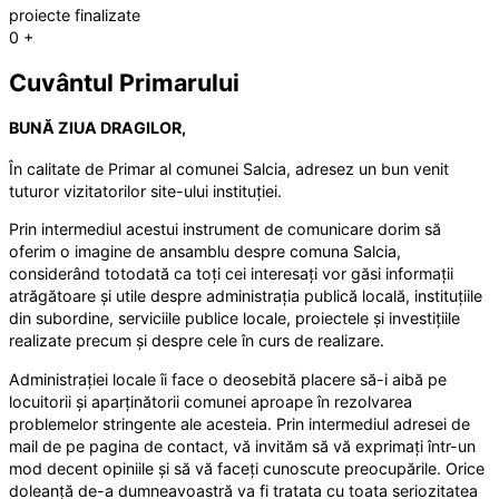
proiecte finalizate
0
+
Cuvântul Primarului
BUNĂ ZIUA DRAGILOR,
În calitate de Primar al comunei Salcia, adresez un bun venit
tuturor vizitatorilor site-ului instituției.
Prin intermediul acestui instrument de comunicare dorim să
oferim o imagine de ansamblu despre comuna Salcia,
considerând totodată ca toți cei interesați vor găsi informații
atrăgătoare și utile despre administrația publică locală, instituțiile
din subordine, serviciile publice locale, proiectele și investițiile
realizate precum și despre cele în curs de realizare.
Administrației locale îi face o deosebită placere să-i aibă pe
locuitorii și aparținătorii comunei aproape în rezolvarea
problemelor stringente ale acesteia. Prin intermediul adresei de
mail de pe pagina de contact, vă invităm să vă exprimați într-un
mod decent opiniile și să vă faceți cunoscute preocupările. Orice
doleanță de-a dumneavoastră va fi tratata cu toata seriozitatea