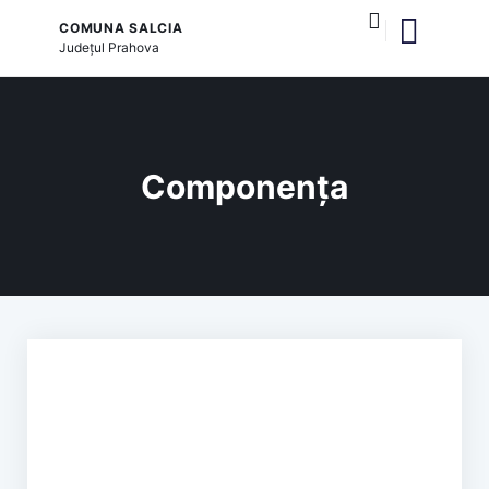
COMUNA SALCIA
Județul
Prahova
și serviciile publice
Componența