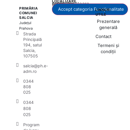
LOCALIZARE
Acest conținut este blocat până când acceptați categoria corespunzătoare de cookie-uri.
PRIMĂRIA
Accept categoria Funcționalitate
LINKURI
COMUNEI
UTILE
SALCIA
Prezentare
Județul
generală
Prahova
Strada
Contact
Principală
194, satul
Termeni și
Salcia,
condiții
107505
salcia@ph.e-
adm.ro
0344
808
025
0344
808
025
Program