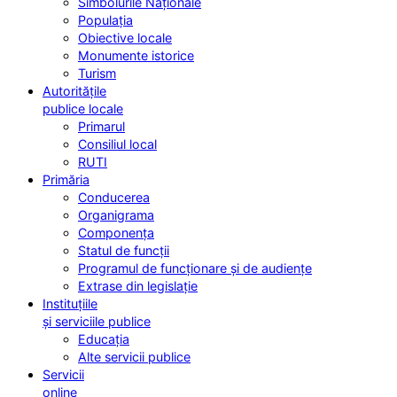
Simbolurile Naționale
Populația
Obiective locale
Monumente istorice
Turism
Autoritățile
publice locale
Primarul
Consiliul local
RUTI
Primăria
Conducerea
Organigrama
Componența
Statul de funcții
Programul de funcționare și de audiențe
Extrase din legislație
Instituțiile
și serviciile publice
Educația
Alte servicii publice
Servicii
online