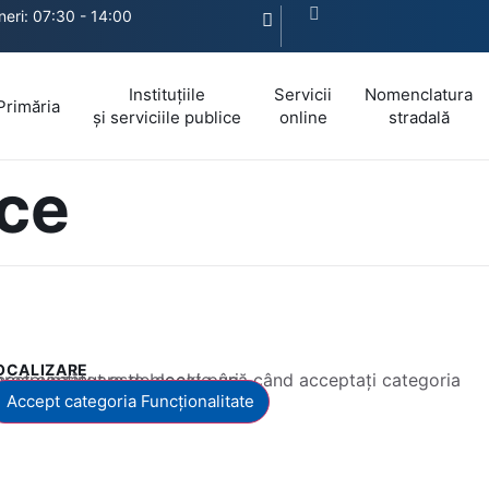
ineri: 07:30 - 14:00
Instituțiile
Servicii
Nomenclatura
Primăria
și serviciile publice
online
stradală
ice
OCALIZARE
 conținut este blocat până când acceptați categoria corespunzătoare de cookie-uri.
Accept categoria Funcționalitate