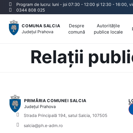
Program de lucru: luni - joi 07:30 - 12:00 și 12:30 - 16:00, v
0344 808 025
Despre
Autoritățile
COMUNA SALCIA
Județul
Prahova
comună
publice locale
Relații publ
PRIMĂRIA COMUNEI SALCIA
L
Acest
Județul
Prahova
Strada Principală 194, satul Salcia, 107505
salcia@ph.e-adm.ro