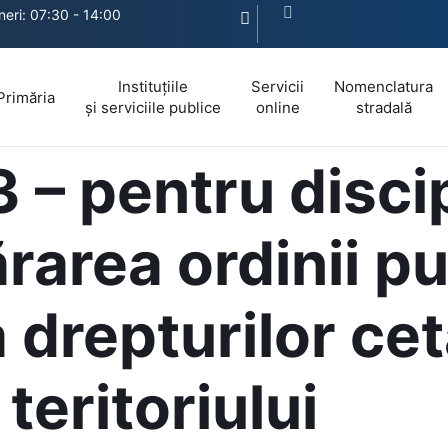
ineri: 07:30 - 14:00
Instituțiile
Servicii
Nomenclatura
Primăria
și serviciile publice
online
stradală
 – pentru discip
ărarea ordinii pu
 drepturilor cet
teritoriului