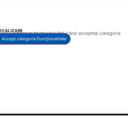
OCALIZARE
 conținut este blocat până când acceptați categoria corespunzătoare de cookie-uri.
Accept categoria Funcționalitate
vate
C