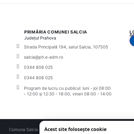
PRIMĂRIA COMUNEI SALCIA
L
Acest
Județul
Prahova
Strada Principală 194, satul Salcia, 107505
salcia@ph.e-adm.ro
0344 808 025
0344 808 025
Program de lucru cu publicul:
luni - joi 08:00
- 12:00 și 12:30 - 16:00, vineri 08:00 - 14:00
Acest site folosește cookie
Comuna Salcia | Județul Prahova
© 2026
Toate drepturile rezer