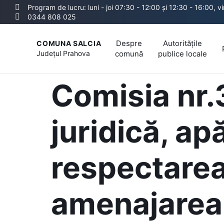
Program de lucru: luni - joi 07:30 - 12:00 și 12:30 - 16:00, v
0344 808 025
Despre
Autoritățile
COMUNA SALCIA
Județul
Prahova
comună
publice locale
Comisia nr.3
juridică, ap
respectarea
amenajarea 