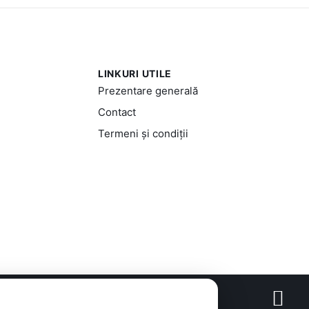
LINKURI UTILE
Prezentare generală
Contact
Termeni și condiții
oncept realizat de
Big Media Relații Publice SRL