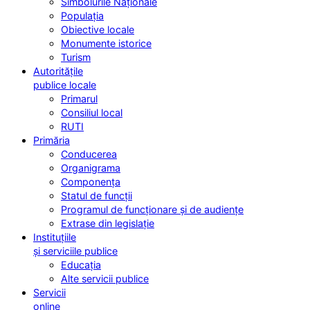
Simbolurile Naționale
Populația
Obiective locale
Monumente istorice
Turism
Autoritățile
publice locale
Primarul
Consiliul local
RUTI
Primăria
Conducerea
Organigrama
Componența
Statul de funcții
Programul de funcționare și de audiențe
Extrase din legislație
Instituțiile
și serviciile publice
Educația
Alte servicii publice
Servicii
online