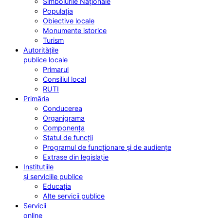
Simbolurile Naționale
Populația
Obiective locale
Monumente istorice
Turism
Autoritățile
publice locale
Primarul
Consiliul local
RUTI
Primăria
Conducerea
Organigrama
Componența
Statul de funcții
Programul de funcționare și de audiențe
Extrase din legislație
Instituțiile
și serviciile publice
Educația
Alte servicii publice
Servicii
online