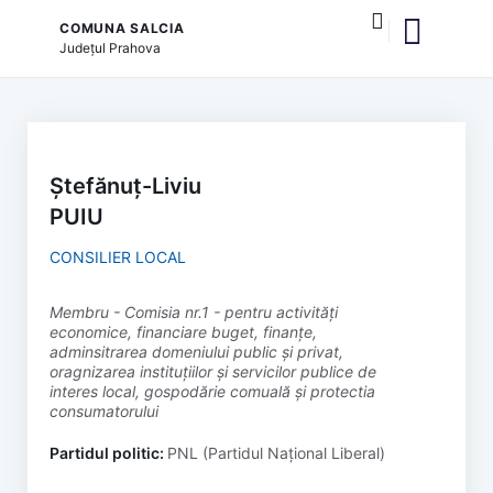
COMUNA SALCIA
Județul
Prahova
și serviciile publice
Ștefănuț-Liviu
PUIU
CONSILIER LOCAL
membru - Comisia nr.1 - pentru activități
economice, financiare buget, finanțe,
adminsitrarea domeniului public și privat,
oragnizarea instituțiilor și servicilor publice de
interes local, gospodărie comuală și protectia
consumatorului
Partidul politic:
PNL (Partidul Național Liberal)