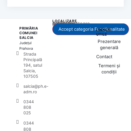
LOCALIZARE
Acest conținut este blocat până când acceptați categoria corespunzătoare de cookie-uri.
PRIMĂRIA
Accept categoria Funcționalitate
LINKURI
COMUNEI
UTILE
SALCIA
Prezentare
Județul
generală
Prahova
Strada
Contact
Principală
194, satul
Termeni și
Salcia,
condiții
107505
salcia@ph.e-
adm.ro
0344
808
025
0344
808