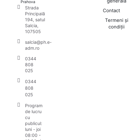
generală
Prahova
Strada
Contact
Principală
194, satul
Termeni și
Salcia,
condiții
107505
salcia@ph.e-
adm.ro
0344
808
025
0344
808
025
Program
de lucru
cu
publicul:
luni - joi
08:00 -