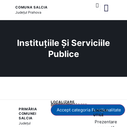
COMUNA SALCIA
Județul
Prahova
și serviciile publice
Instituțiile Și Serviciile
Publice
LOCALIZARE
Acest conținut este blocat până când acceptați categoria corespunzătoare de cookie-uri.
PRIMĂRIA
Accept categoria Funcționalitate
LINKURI
COMUNEI
UTILE
SALCIA
Prezentare
Județul