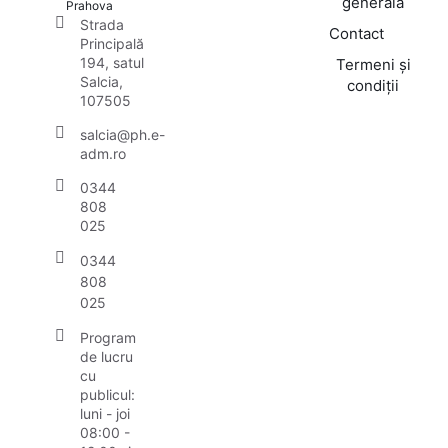
generală
Prahova
Strada
Contact
Principală
194, satul
Termeni și
Salcia,
condiții
107505
salcia@ph.e-
adm.ro
0344
808
025
0344
808
025
Program
de lucru
cu
publicul:
luni - joi
08:00 -