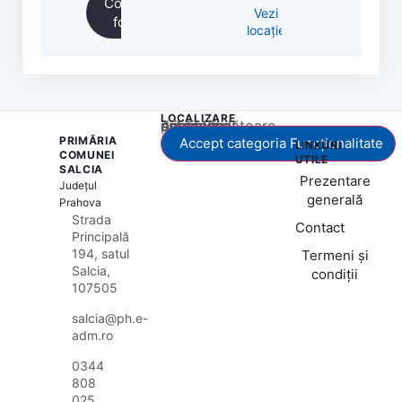
Completează
Vezi
formularul
locație
LOCALIZARE
Acest conținut este blocat până când acceptați categoria corespunzătoare de cookie-uri.
PRIMĂRIA
Accept categoria Funcționalitate
LINKURI
COMUNEI
UTILE
SALCIA
Prezentare
Județul
generală
Prahova
Strada
Contact
Principală
194, satul
Termeni și
Salcia,
condiții
107505
salcia@ph.e-
adm.ro
0344
808
025