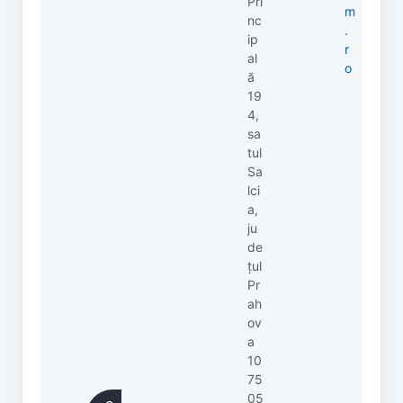
Pri
m
nc
.
ip
r
al
o
ă
19
4,
sa
tul
Sa
lci
a,
ju
de
țul
Pr
ah
ov
a
10
75
05