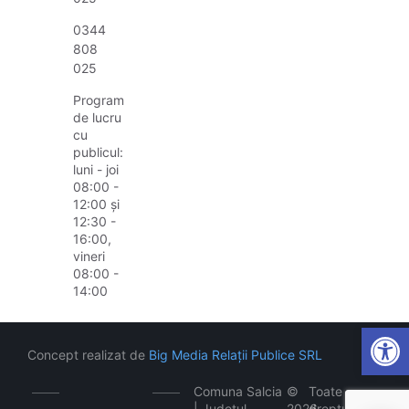
0344
808
025
Program
de lucru
cu
publicul:
luni - joi
08:00 -
12:00 și
12:30 -
16:00,
vineri
08:00 -
14:00
Open
Concept realizat de
Big Media Relații Publice SRL
Comuna Salcia
©
Toate
| Județul
2026
drepturile