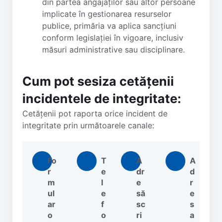
din partea angajaților sau altor persoane
implicate în gestionarea resurselor
publice, primăria va aplica sancțiuni
conform legislației în vigoare, inclusiv
măsuri administrative sau disciplinare.
Cum pot sesiza cetățenii
incidentele de integritate:
Cetățenii pot raporta orice incident de
integritate prin următoarele canale:
Fo
T
A
A
r
e
dr
d
m
l
e
r
ul
e
să
e
ar
f
sc
s
o
o
ri
a