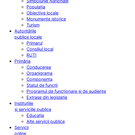
Simbolurile Naționale
Populația
Obiective locale
Monumente istorice
Turism
Autoritățile
publice locale
Primarul
Consiliul local
RUTI
Primăria
Conducerea
Organigrama
Componența
Statul de funcții
Programul de funcționare și de audiențe
Extrase din legislație
Instituțiile
și serviciile publice
Educația
Alte servicii publice
Servicii
online