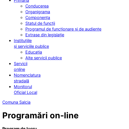
Primăria
Conducerea
Organigrama
Componența
Statul de funcții
Programul de funcționare și de audiențe
Extrase din legislație
Instituțiile
și serviciile publice
Educația
Alte servicii publice
Servicii
online
Nomenclatura
stradală
Monitorul
Oficial Local
Comuna Salcia
Programări on-line
Program de lucru