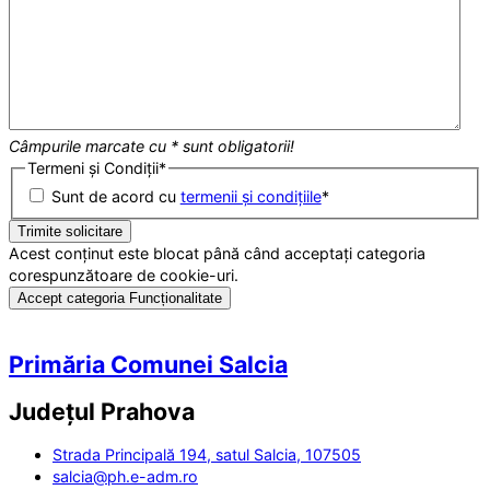
Câmpurile marcate cu * sunt obligatorii!
Termeni și Condiții
*
Sunt de acord cu
termenii și condițiile
*
Acest conținut este blocat până când acceptați categoria
corespunzătoare de cookie-uri.
Accept categoria Funcționalitate
Primăria Comunei Salcia
Județul
Prahova
Strada Principală 194, satul Salcia, 107505
salcia@ph.e-adm.ro