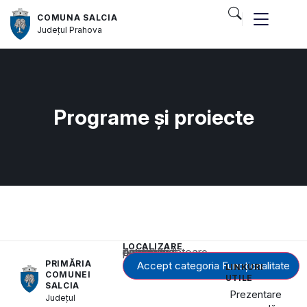
COMUNA SALCIA
Județul
Prahova
Programe și proiecte
LOCALIZARE
Acest conținut este blocat până când acceptați categoria corespunzătoare de cookie-uri.
PRIMĂRIA
Accept categoria Funcționalitate
LINKURI
COMUNEI
UTILE
SALCIA
Prezentare
Județul