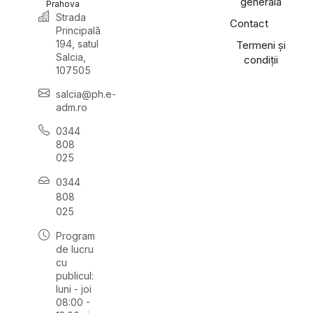
generală
Prahova
Strada
Contact
Principală
194, satul
Termeni și
Salcia,
condiții
107505
salcia@ph.e-
adm.ro
0344
808
025
0344
808
025
Program
de lucru
cu
publicul:
luni - joi
08:00 -